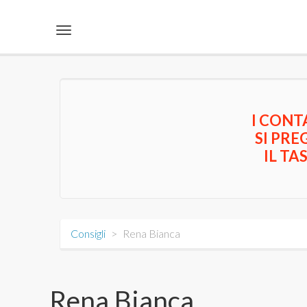
Salta al contenuto principale
Toggle
navigation
I CONT
SI PRE
IL TA
Consigli
Rena Bianca
Rena Bianca