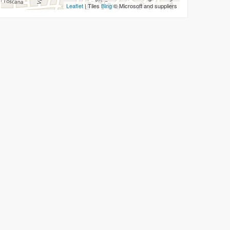
Leaflet
| Tiles
Bing
© Microsoft and suppliers